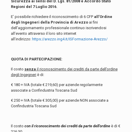
Sicurezza ai sensi del D. Lgs. 81/2008 e Accordo Stato
Regioni del 7 Luglio 2016.
E’ possibile richiedere il riconoscimento di 6 CFP
all’Ordine
degli Ingegneri della Provincia di Arezzo
ai fini
dell’aggiornamento professionale continuo iscrivendosi
all’evento attraverso il loro sito internet
all’indirizzo:
https://arezzo.
ing4.it/ISFormazione-Arezzo/
QUOTA DI PARTECIPAZIONE:
Il costo
senza
il riconoscimento dei crediti da parte dell’ordine
degli Ingegneri
è di:
€ 180 + IVA (totale € 219,60) per aziende regolarmente
associate a Confindustria Toscana Sud
€ 250 + IVA (totale € 305,00) per aziende NON associate a
Confindustria Toscana Sud
Il costo
con il riconoscimento dei crediti da parte dell’ordine
è di €
216,30