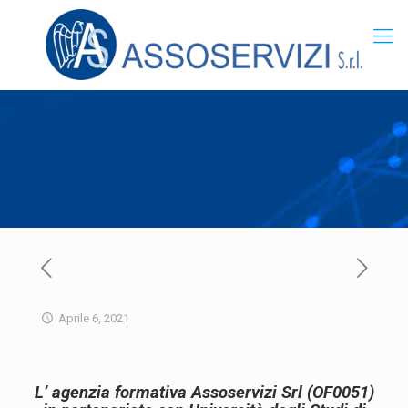
Aprile 6, 2021
L’ agenzia formativa Assoservizi Srl (OF0051)